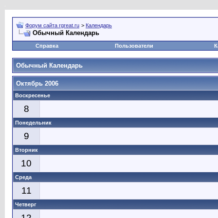
Форум сайта rgreat.ru
>
Календарь
Обычный Календарь
Справка
Пользователи
К
Обычный Календарь
Октябрь 2006
Воскресенье
8
Понедельник
9
Вторник
10
Среда
11
Четверг
12