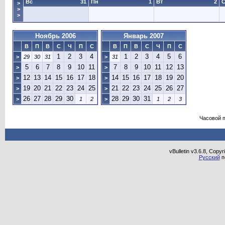
Вс
31
Пн
1
Вт
2
>
>
>
Ноябрь 2006
Январь 2007
В
П
В
С
Ч
П
С
В
П
В
С
Ч
П
С
1
2
3
4
1
2
3
4
5
6
>
29
30
31
>
31
5
6
7
8
9
10
11
7
8
9
10
11
12
13
>
>
12
13
14
15
16
17
18
14
15
16
17
18
19
20
>
>
19
20
21
22
23
24
25
21
22
23
24
25
26
27
>
>
26
27
28
29
30
28
29
30
31
>
1
2
>
1
2
3
Часовой 
vBulletin v3.6.8, Copy
Русский
п