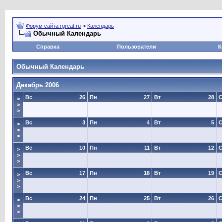
Форум сайта rgreat.ru
>
Календарь
Обычный Календарь
Справка
Пользователи
К
Обычный Календарь
Декабрь 2006
Вс
26
Пн
27
Вт
28
>
>
>
Вс
3
Пн
4
Вт
5
>
>
>
Вс
10
Пн
11
Вт
12
>
>
>
Вс
17
Пн
18
Вт
19
>
>
>
Вс
24
Пн
25
Вт
26
>
>
>