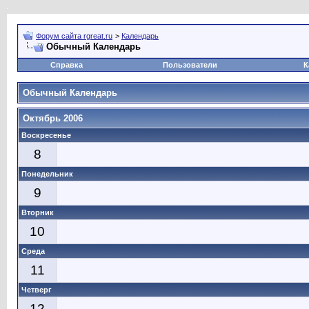
Форум сайта rgreat.ru
>
Календарь
Обычный Календарь
Справка
Пользователи
К
Обычный Календарь
Октябрь 2006
Воскресенье
8
Понедельник
9
Вторник
10
Среда
11
Четверг
12