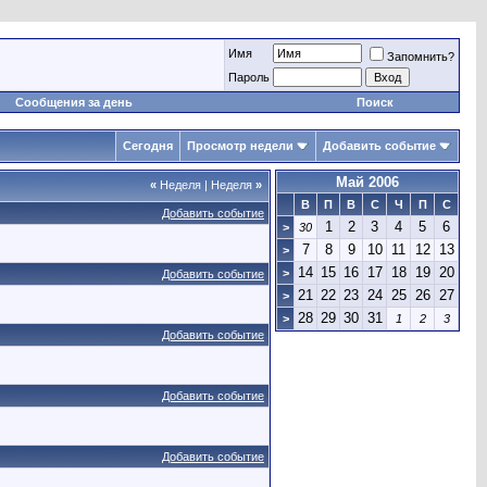
Имя
Запомнить?
Пароль
Сообщения за день
Поиск
Сегодня
Просмотр недели
Добавить событие
Май 2006
«
Неделя
|
Неделя
»
В
П
В
С
Ч
П
С
Добавить событие
1
2
3
4
5
6
>
30
7
8
9
10
11
12
13
>
14
15
16
17
18
19
20
>
Добавить событие
21
22
23
24
25
26
27
>
28
29
30
31
>
1
2
3
Добавить событие
Добавить событие
Добавить событие