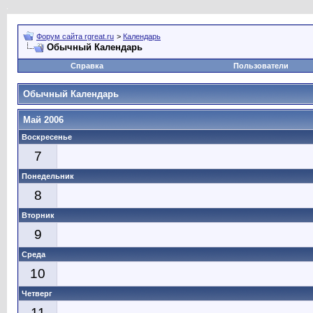
Форум сайта rgreat.ru
>
Календарь
Обычный Календарь
Справка
Пользователи
Обычный Календарь
Май 2006
Воскресенье
7
Понедельник
8
Вторник
9
Среда
10
Четверг
11