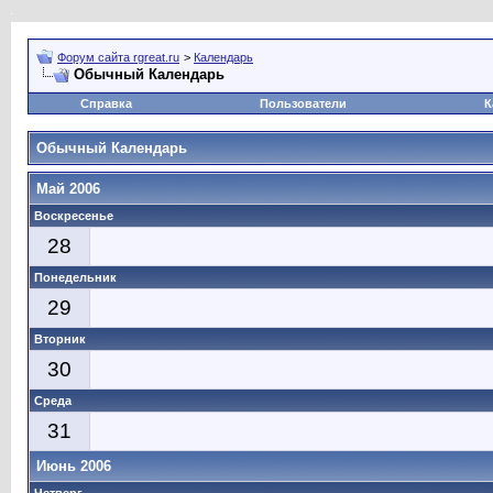
Форум сайта rgreat.ru
>
Календарь
Обычный Календарь
Справка
Пользователи
К
Обычный Календарь
Май 2006
Воскресенье
28
Понедельник
29
Вторник
30
Среда
31
Июнь 2006