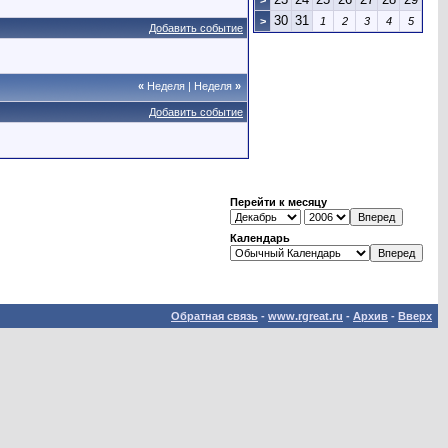
>
30
31
>
1
2
3
4
5
Добавить событие
«
Неделя
|
Неделя
»
Добавить событие
Перейти к месяцу
Календарь
Обратная связь
-
www.rgreat.ru
-
Архив
-
Вверх