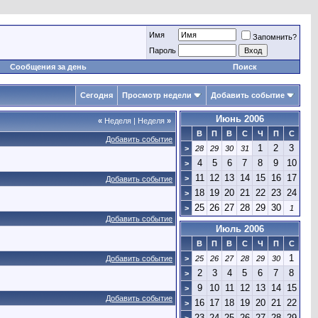
Имя
Запомнить?
Пароль
Сообщения за день
Поиск
Сегодня
Просмотр недели
Добавить событие
Июнь 2006
«
Неделя
|
Неделя
»
В
П
В
С
Ч
П
С
Добавить событие
1
2
3
>
28
29
30
31
4
5
6
7
8
9
10
>
11
12
13
14
15
16
17
>
Добавить событие
18
19
20
21
22
23
24
>
25
26
27
28
29
30
>
1
Добавить событие
Июль 2006
В
П
В
С
Ч
П
С
1
Добавить событие
>
25
26
27
28
29
30
2
3
4
5
6
7
8
>
9
10
11
12
13
14
15
>
Добавить событие
16
17
18
19
20
21
22
>
23
24
25
26
27
28
29