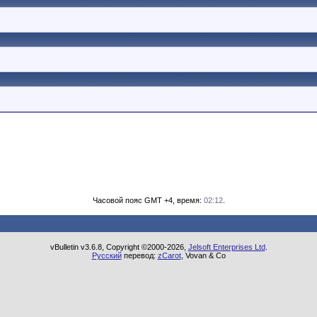
Часовой пояс GMT +4, время:
02:12
.
vBulletin v3.6.8, Copyright ©2000-2026,
Jelsoft Enterprises Ltd
.
Русский
перевод:
zCarot
, Vovan & Co