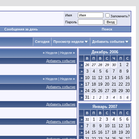
Имя
Запомнить?
Пароль
Сообщения за день
Поиск
Сегодня
Просмотр недели
Добавить событие
Декабрь 2006
«
Неделя
|
Неделя
»
В
П
В
С
Ч
П
С
Добавить событие
1
2
>
26
27
28
29
30
3
4
5
6
7
8
9
>
10
11
12
13
14
15
16
>
«
Неделя
|
Неделя
»
17
18
19
20
21
22
23
>
Добавить событие
24
25
26
27
28
29
30
>
31
>
1
2
3
4
5
6
Добавить событие
Январь 2007
В
П
В
С
Ч
П
С
1
2
3
4
5
6
>
31
Добавить событие
7
8
9
10
11
12
13
>
14
15
16
17
18
19
20
>
21
22
23
24
25
26
27