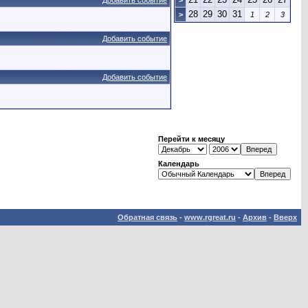
Добавить событие
>
28
29
30
31
>
1
2
3
Добавить событие
Добавить событие
Перейти к месяцу
Календарь
Обратная связь
-
www.rgreat.ru
-
Архив
-
Вверх