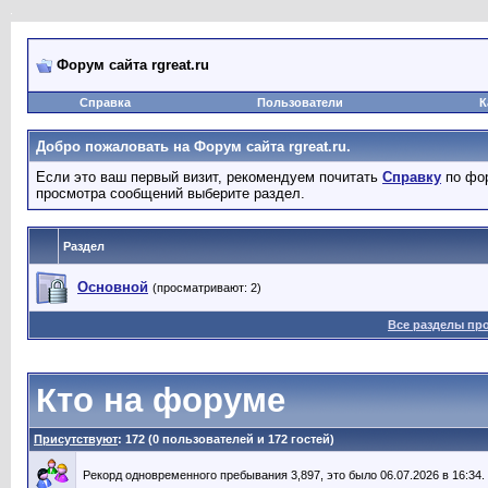
Форум сайта rgreat.ru
Справка
Пользователи
К
Добро пожаловать на Форум сайта rgreat.ru.
Если это ваш первый визит, рекомендуем почитать
Справку
по фор
просмотра сообщений выберите раздел.
Раздел
Основной
(просматривают: 2)
Все разделы пр
Кто на форуме
Присутствуют
: 172 (0 пользователей и 172 гостей)
Рекорд одновременного пребывания 3,897, это было 06.07.2026 в 16:34.