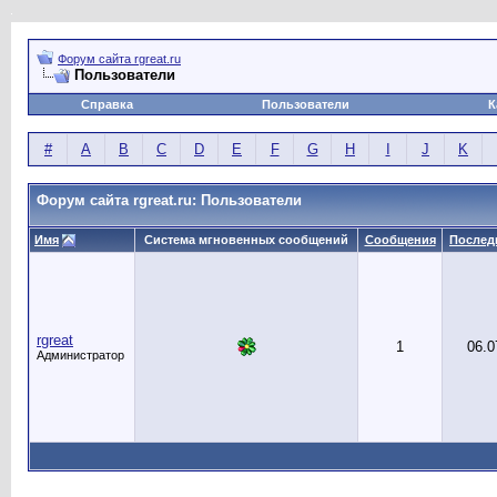
Форум сайта rgreat.ru
Пользователи
Справка
Пользователи
К
#
A
B
C
D
E
F
G
H
I
J
K
Форум сайта rgreat.ru: Пользователи
Имя
Система мгновенных сообщений
Сообщения
Послед
rgreat
1
06.0
Администратор