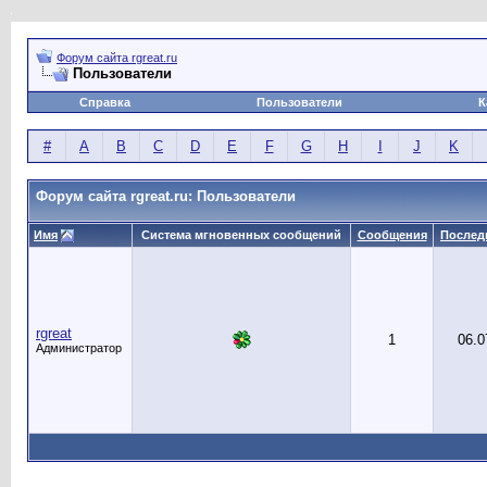
Форум сайта rgreat.ru
Пользователи
Справка
Пользователи
К
#
A
B
C
D
E
F
G
H
I
J
K
Форум сайта rgreat.ru: Пользователи
Имя
Система мгновенных сообщений
Сообщения
Послед
rgreat
1
06.0
Администратор