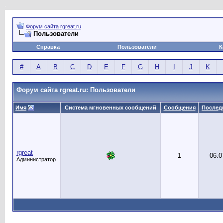
Форум сайта rgreat.ru
Пользователи
Справка
Пользователи
К
#
A
B
C
D
E
F
G
H
I
J
K
Форум сайта rgreat.ru: Пользователи
Имя
Система мгновенных сообщений
Сообщения
Послед
rgreat
1
06.0
Администратор