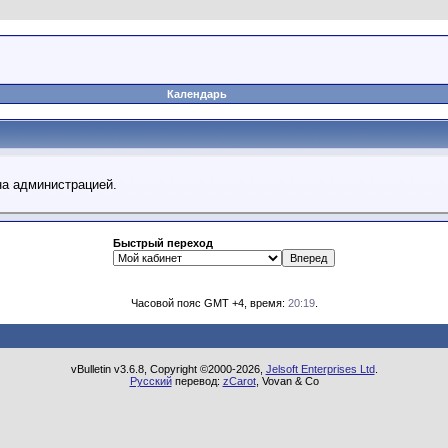
Календарь
на администрацией.
Быстрый переход
Часовой пояс GMT +4, время:
20:19
.
vBulletin v3.6.8, Copyright ©2000-2026,
Jelsoft Enterprises Ltd
.
Русский
перевод:
zCarot
, Vovan & Co