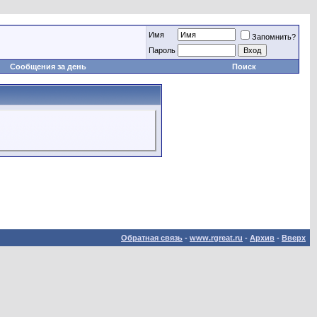
Имя
Запомнить?
Пароль
Сообщения за день
Поиск
Обратная связь
-
www.rgreat.ru
-
Архив
-
Вверх