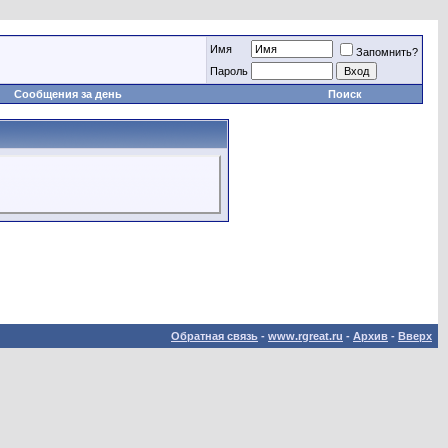
Имя
Запомнить?
Пароль
Сообщения за день
Поиск
Обратная связь
-
www.rgreat.ru
-
Архив
-
Вверх