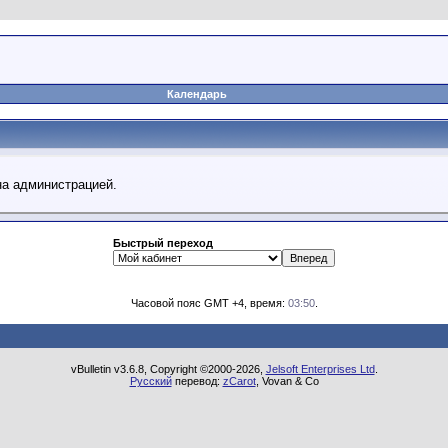
Календарь
на администрацией.
Быстрый переход
Часовой пояс GMT +4, время:
03:50
.
vBulletin v3.6.8, Copyright ©2000-2026,
Jelsoft Enterprises Ltd
.
Русский
перевод:
zCarot
, Vovan & Co